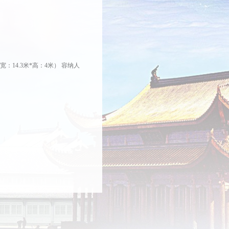
*宽：14.3米*高：4米） 容纳人