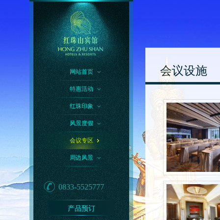
会议设施
网站首页
特惠活动
红珠印象
风景度假
会议专区
周边风景
0833-5525777
产品预订