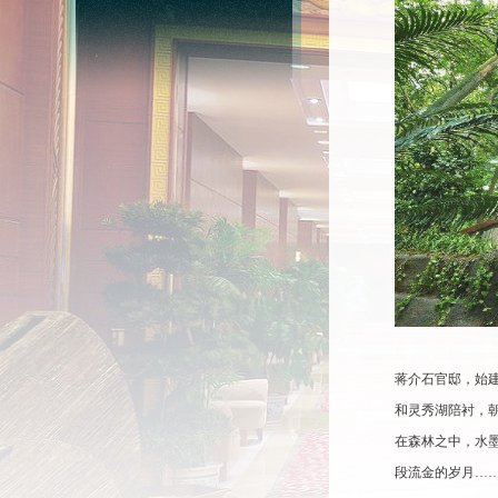
蒋介石官邸，始建
和灵秀湖陪衬，
在森林之中，水
段流金的岁月…