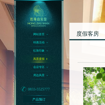
度假客房
网站首页
特惠活动
红珠印象
风景度假
会议专区
周边风景
0833-5525777
产品预订