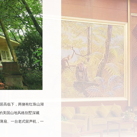
，居高临下，两侧
有红珠山湖
的美国山地风
格别墅深藏
把薄扇、一台老式
留声机，一