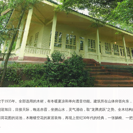
于1935年。全部选用的木材，有冬暖夏凉和单向透音功能。建筑所在山体仰首向东
朝迎旭日，目接天际，晚送赤霞，坐拥山水，灵气涌动，取“龙腾虎跃”之势。全木结构
墨荷花图的浴池，木雕镂空花的家居装饰，再现上世纪30年代的经典，一张躺椅、一
…